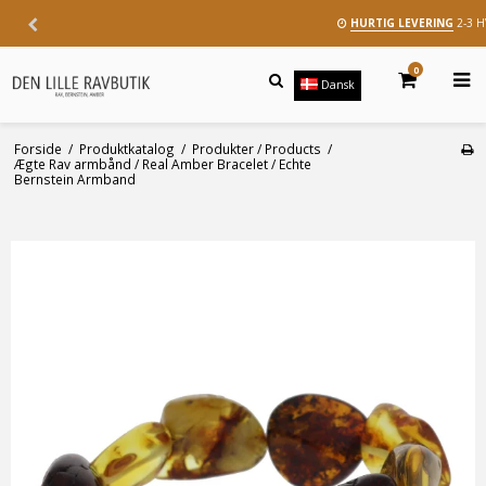
HURTIG LEVERING
2-3 
0
Dansk
Forside
/
Produktkatalog
/
Produkter / Products
/
Ægte Rav armbånd / Real Amber Bracelet / Echte
Bernstein Armband