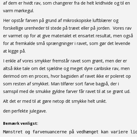
af dem er hvidt rav, som changerer fra de helt kridhvide og til en
varm mørkegul.
Her opstår farven på grund af mikroskopiske luftblærer og
forskellige urenheder til stede på træet eller på jorden. Vores rav
er varmet op for at give materialet et ensartet resultat, men også
for at fremkalde små sprængninger i ravet, som gør det levende
at kigge på.
I enkle af vores smykker fremstår ravet som grønt, men der er
altså ikke tale om det sjældne og meget dyre caribiske rav, men
derimod om en proces, hvor bagsiden af ravet ikke er poleret op
som resten af smykket. Man tilfører sort farve bagpå, der i
samspil med de smukke gyldne farver får ravet til at se grønt ud.
Alt det er med til at gøre netop dit smykke helt unikt.
den perfekte julegave.
Bemærk venligst:
Mønstret og farvenuancerne på vedhænget kan variere li