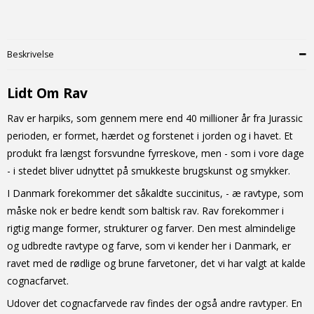
Beskrivelse
Lidt Om Rav
Rav er harpiks, som gennem mere end 40 millioner år fra Jurassic
perioden, er formet, hærdet og forstenet i jorden og i havet. Et
produkt fra længst forsvundne fyrreskove, men - som i vore dage
- i stedet bliver udnyttet på smukkeste brugskunst og smykker.
I Danmark forekommer det såkaldte succinitus, - æ ravtype, som
måske nok er bedre kendt som baltisk rav. Rav forekommer i
rigtig mange former, strukturer og farver. Den mest almindelige
og udbredte ravtype og farve, som vi kender her i Danmark, er
ravet med de rødlige og brune farvetoner, det vi har valgt at kalde
cognacfarvet.
Udover det cognacfarvede rav findes der også andre ravtyper. En