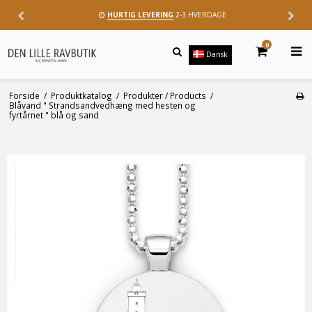
HURTIG LEVERING
2-3 HVERDAGE
0
Dansk
Forside
/
Produktkatalog
/
Produkter / Products
/
Blåvand " Strandsandvedhæng med hesten og
fyrtårnet " blå og sand