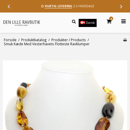
HURTIG LEVERING
2-3 HVERDAGE
0
Dansk
Forside
/
Produktkatalog
/
Produkter / Products
/
Smuk Kæde Med Vesterhavets Flotteste Ravklumper