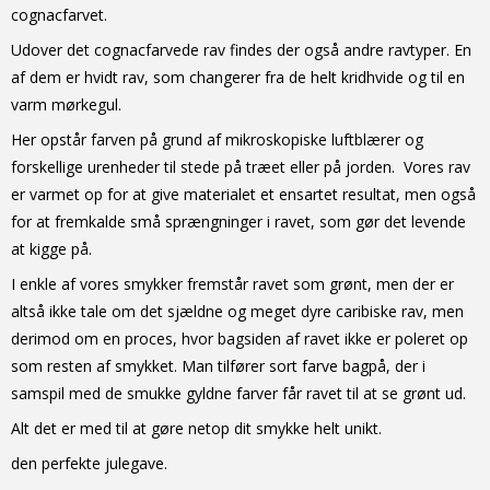
cognacfarvet.
Udover det cognacfarvede rav findes der også andre ravtyper. En
af dem er hvidt rav, som changerer fra de helt kridhvide og til en
varm mørkegul.
Her opstår farven på grund af mikroskopiske luftblærer og
forskellige urenheder til stede på træet eller på jorden. Vores rav
er varmet op for at give materialet et ensartet resultat, men også
for at fremkalde små sprængninger i ravet, som gør det levende
at kigge på.
I enkle af vores smykker fremstår ravet som grønt, men der er
altså ikke tale om det sjældne og meget dyre caribiske rav, men
derimod om en proces, hvor bagsiden af ravet ikke er poleret op
som resten af smykket. Man tilfører sort farve bagpå, der i
samspil med de smukke gyldne farver får ravet til at se grønt ud.
Alt det er med til at gøre netop dit smykke helt unikt.
den perfekte julegave.