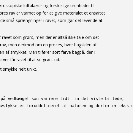
roskopiske luftblærer og forskellige urenheder til
ores rav er varmet op for at give materialet et ensartet
lde små sprængninger i ravet, som gør det levende at
r ravet som grønt, men der er altså ikke tale om det
 rav, men derimod om en proces, hvor bagsiden af
en af smykket. Man tilfører sort farve bagpå, der i
er får ravet til at se grønt ud.
it smykke helt unikt.
 på vedhænget kan variere lidt fra det viste billede, 
avstykke er foruddefineret af naturen og derfor er ekskl