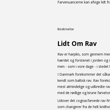
Farvenuancerne kan afvige lidt fra
Beskrivelse
Lidt Om Rav
Rav er harpiks, som gennem mere 
hærdet og forstenet i jorden og i
men - som i vore dage - i stedet
I Danmark forekommer det såkald
kendt som baltisk rav. Rav forek
mest almindelige og udbredte rav
med de rødlige og brune farvetone
Udover det cognacfarvede rav fin
som changerer fra de helt kridhv