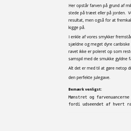
Her opstår farven på grund af mik
stede på træet eller på jorden. V
resultat, men også for at fremka
kigge på.
I enkle af vores smykker fremstå
sjældne og meget dyre caribiske
ravet ikke er poleret op som rest
samspil med de smukke gyldne farv
Alt det er med til at gøre netop d
den perfekte julegave.
Bemærk venligst:
Mønstret og farvenuancerne
fordi udseendet af hvert r