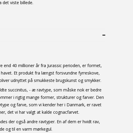
 det viste billede.
end 40 millioner år fra Jurassic perioden, er formet,
 havet. Et produkt fra længst forsvundne fyrreskove,
 bliver udnyttet på smukkeste brugskunst og smykker.
te succinitus, - æ ravtype, som måske nok er bedre
ommer i rigtig mange former, strukturer og farver. Den
type og farve, som vi kender her i Danmark, er ravet
r, det vi har valgt at kalde cognacfarvet.
des der også andre ravtyper. En af dem er hvidt rav,
ide og til en varm mørkegul.