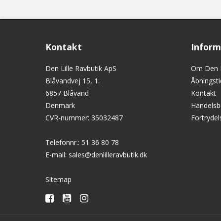
Kontakt
Inform
Den Lille Ravbutik ApS
Om Den L
Blåvandvej 15, 1.
Åbningsti
6857 Blåvand
Kontakt
Denmark
Handelsb
CVR-nummer
:
35032487
Fortryde
Telefonnr.
:
51 36 80 78
E-mail
:
sales@denlilleravbutik.dk
Sitemap