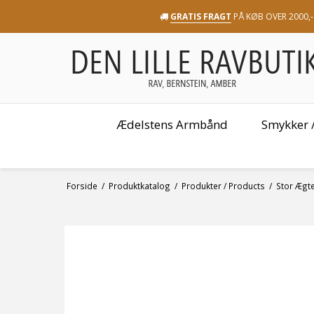
GRATIS FRAGT
PÅ KØB OVER 2000,-
Ædelstens Armbånd
Smykker /
Forside
/
Produktkatalog
/
Produkter / Products
/
Stor Ægt