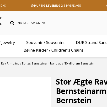
 DKK
HURTIG LEVERING
2-3 HVERDAGE
 Jewelry
Souvenir / Souvenirs
DUR Strand San
Børne Kæder / Children's Chains
e Rav Armbånd / Echtes Bernsteinarmband aus Nördlichem Bernstein
Stor Ægte Ra
Bernsteinarm
Bernstein