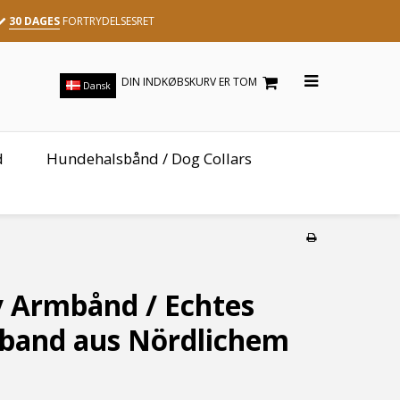
30 DAGES
FORTRYDELSESRET
DIN INDKØBSKURV ER TOM
Dansk
d
Hundehalsbånd / Dog Collars
v Armbånd / Echtes
band aus Nördlichem