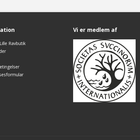
ation
Vi er medlem af
ille Ravbutik
der
etingelser
lsesformular