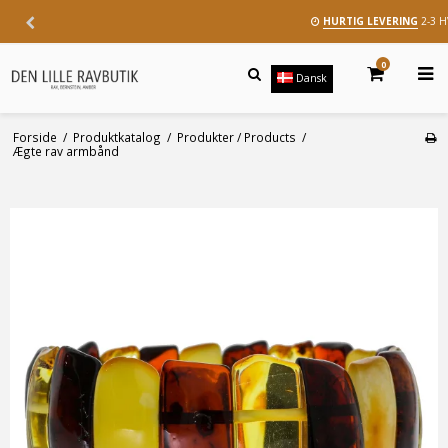
HURTIG LEVERING
2-3 
0
Dansk
Forside
/
Produktkatalog
/
Produkter / Products
/
Ægte rav armbånd