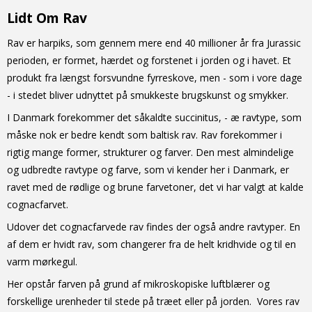
Lidt Om Rav
Rav er harpiks, som gennem mere end 40 millioner år fra Jurassic
perioden, er formet, hærdet og forstenet i jorden og i havet. Et
produkt fra længst forsvundne fyrreskove, men - som i vore dage
- i stedet bliver udnyttet på smukkeste brugskunst og smykker.
I Danmark forekommer det såkaldte succinitus, - æ ravtype, som
måske nok er bedre kendt som baltisk rav. Rav forekommer i
rigtig mange former, strukturer og farver. Den mest almindelige
og udbredte ravtype og farve, som vi kender her i Danmark, er
ravet med de rødlige og brune farvetoner, det vi har valgt at kalde
cognacfarvet.
Udover det cognacfarvede rav findes der også andre ravtyper. En
af dem er hvidt rav, som changerer fra de helt kridhvide og til en
varm mørkegul.
Her opstår farven på grund af mikroskopiske luftblærer og
forskellige urenheder til stede på træet eller på jorden. Vores rav