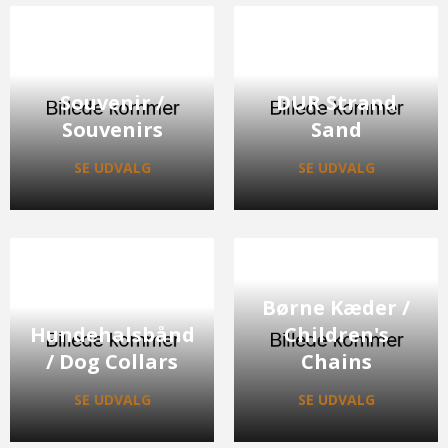
Souvenir /
DUR Strand
Souvenirs
Sand
SE UDVALG
SE UDVALG
Børne Kæder /
Hundehalsbånd
Children's
/ Dog Collars
Chains
SE UDVALG
SE UDVALG