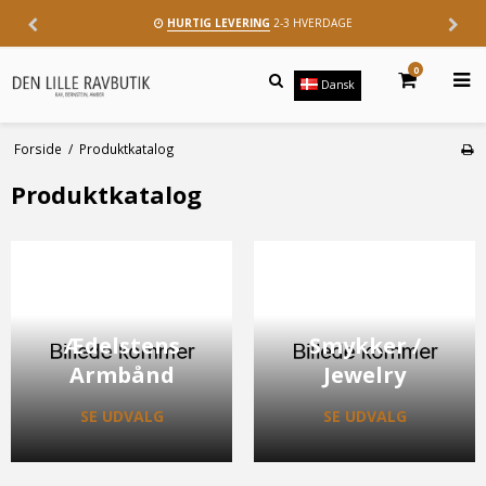
HURTIG LEVERING
2-3 HVERDAGE
0
Dansk
Forside
/
Produktkatalog
Produktkatalog
Ædelstens
Smykker /
Armbånd
Jewelry
SE UDVALG
SE UDVALG