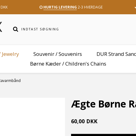
 DKK
HURTIG LEVERING
2-3 HVERDAGE
 Jewelry
Souvenir / Souvenirs
DUR Strand San
Børne Kæder / Children's Chains
Ravarmbånd
Ægte Børne 
60,00 DKK