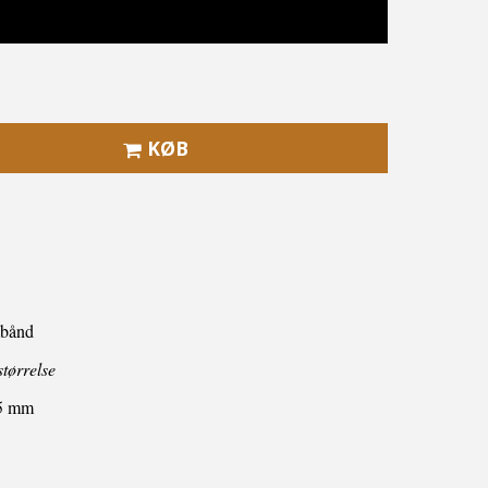
KØB
rmbånd
størrelse
5 mm