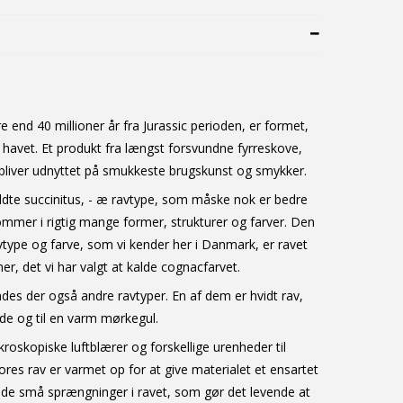
end 40 millioner år fra Jurassic perioden, er formet,
 havet. Et produkt fra længst forsvundne fyrreskove,
 bliver udnyttet på smukkeste brugskunst og smykker.
te succinitus, - æ ravtype, som måske nok er bedre
ommer i rigtig mange former, strukturer og farver. Den
type og farve, som vi kender her i Danmark, er ravet
r, det vi har valgt at kalde cognacfarvet.
des der også andre ravtyper. En af dem er hvidt rav,
ide og til en varm mørkegul.
roskopiske luftblærer og forskellige urenheder til
ores rav er varmet op for at give materialet et ensartet
lde små sprængninger i ravet, som gør det levende at