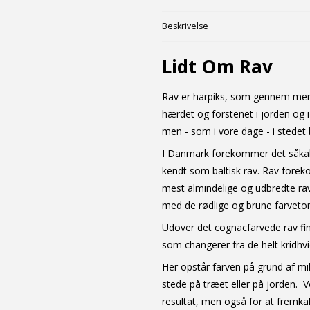
Beskrivelse
Lidt Om Rav
Rav er harpiks, som gennem mere 
hærdet og forstenet i jorden og i
men - som i vore dage - i stedet
I Danmark forekommer det såkald
kendt som baltisk rav. Rav forek
mest almindelige og udbredte rav
med de rødlige og brune farvetone
Udover det cognacfarvede rav fin
som changerer fra de helt kridhv
Her opstår farven på grund af mik
stede på træet eller på jorden. V
resultat, men også for at fremka