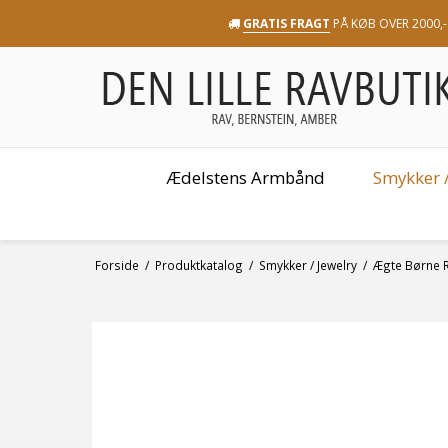
GRATIS FRAGT
PÅ KØB OVER 2000,-
Ædelstens Armbånd
Smykker /
Forside
/
Produktkatalog
/
Smykker / Jewelry
/
Ægte Børne 