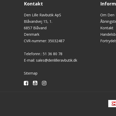
Kontakt
Inform
Den Lille Ravbutik ApS
Om Den L
Blåvandvej 15, 1.
Åbningsti
6857 Blåvand
Kontakt
Denmark
Handelsb
CVR-nummer
:
35032487
Fortryde
Telefonnr.
:
51 36 80 78
E-mail
:
sales@denlilleravbutik.dk
Sitemap