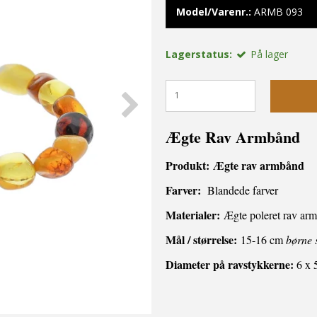
Model/Varenr.:
ARMB 093
Lagerstatus:
På lager
Ægte Rav Armbånd
Produkt:
Ægte rav armbånd
Farver:
Blandede farver
Materialer:
Ægte poleret rav a
Mål / størrelse:
15-16 cm
børne 
Diameter på ravstykkerne:
6 x 