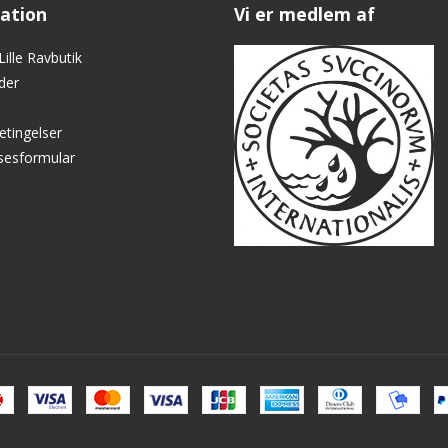
ation
Vi er medlem af
ille Ravbutik
der
etingelser
lsesformular