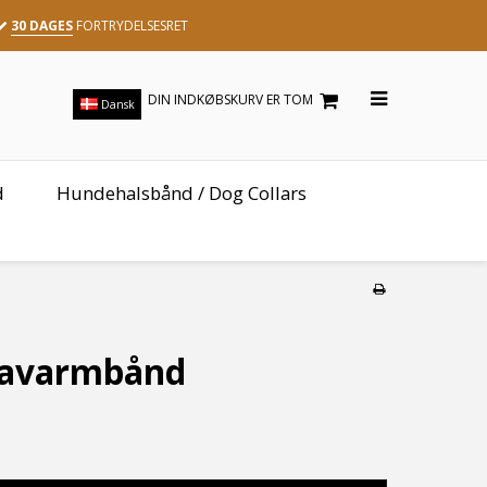
30 DAGES
FORTRYDELSESRET
DIN INDKØBSKURV ER TOM
Dansk
d
Hundehalsbånd / Dog Collars
Ravarmbånd