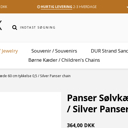
 DKK
HURTIG LEVERING
2-3 HVERDAGE
 Jewelry
Souvenir / Souvenirs
DUR Strand San
Børne Kæder / Children's Chains
de 60 cm tykkelse 0,5 / Silver Panser chain
Panser Sølvkæ
/ Silver Panse
364,00 DKK