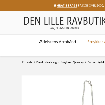
GRATIS FRAGT
PÅ KØB OVER 2000,-
Ædelstens Armbånd
Smykker /
Forside
/
Produktkatalog
/
Smykker / Jewelry
/
Panser Sølvkæ