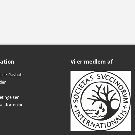
ation
Vi er medlem af
ille Ravbutik
der
etingelser
lsesformular