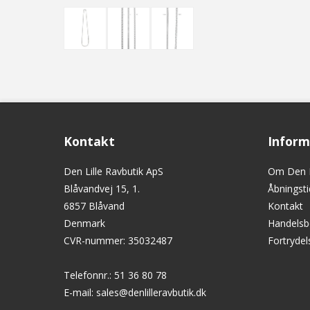
Kontakt
Inform
Den Lille Ravbutik ApS
Om Den L
Blåvandvej 15, 1.
Åbningsti
6857 Blåvand
Kontakt
Denmark
Handelsb
CVR-nummer
:
35032487
Fortryde
Telefonnr.
:
51 36 80 78
E-mail
:
sales@denlilleravbutik.dk