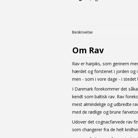
Beskrivelse
Om Rav
Rav er harpiks, som gennem mere 
hærdet og forstenet i jorden og i
men - som i vore dage - i stedet
I Danmark forekommer det såkald
kendt som baltisk rav. Rav forek
mest almindelige og udbredte rav
med de rødlige og brune farvetone
Udover det cognacfarvede rav fin
som changerer fra de helt kridhv