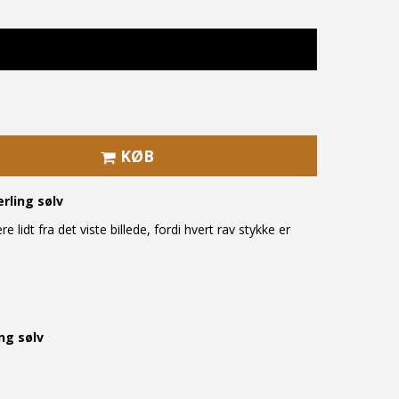
KØB
rling sølv
e lidt fra det viste billede, fordi hvert rav stykke er
ing sølv