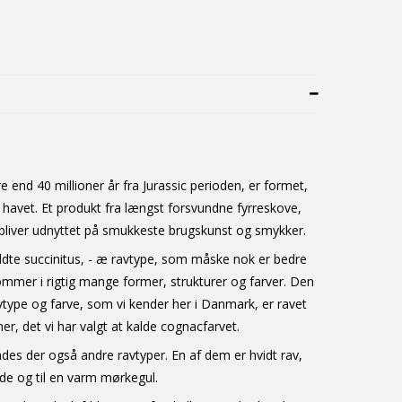
end 40 millioner år fra Jurassic perioden, er formet,
 havet. Et produkt fra længst forsvundne fyrreskove,
 bliver udnyttet på smukkeste brugskunst og smykker.
te succinitus, - æ ravtype, som måske nok er bedre
ommer i rigtig mange former, strukturer og farver. Den
type og farve, som vi kender her i Danmark, er ravet
r, det vi har valgt at kalde cognacfarvet.
des der også andre ravtyper. En af dem er hvidt rav,
ide og til en varm mørkegul.