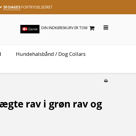
30 DAGES
FORTRYDELSESRET
DIN INDKØBSKURV ER TOM
Dansk
d
Hundehalsbånd / Dog Collars
ægte rav i grøn rav og