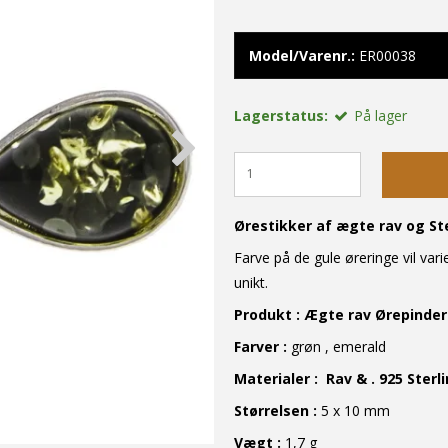
Model/Varenr.:
ER00038
Lagerstatus:
På lager
Ørestikker af ægte rav og Ste
Farve på de gule øreringe vil varier
unikt.
Produkt
:
Ægte rav Ørepinder
Farver :
grøn , emerald
Materialer
: Rav & . 925 Sterl
S
tørrelse
n
:
5 x 10 mm
Vægt :
1,7 g