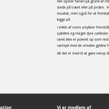
Her opstår farven på grund af mik
stede på træet eller på jorden. V
resultat, men også for at fremka
kigge på.
I enkle af vores smykker fremstå
sjældne og meget dyre caribiske
ravet ikke er poleret op som rest
samspil med de smukke gyldne farv
Alt det er med til at gøre netop d
ation
Vi er medlem af