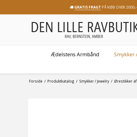
GRATIS FRAGT
PÅ KØB OVER 2000,-
Ædelstens Armbånd
Smykker /
Forside
/
Produktkatalog
/
Smykker / Jewelry
/
Ørestikker af