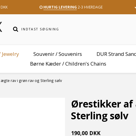
 DKK
HURTIG LEVERING
2-3 HVERDAGE
 Jewelry
Souvenir / Souvenirs
DUR Strand San
Børne Kæder / Children's Chains
 ægte rav i grøn rav og Sterling sølv
Ørestikker af 
Sterling sølv
190,00 DKK