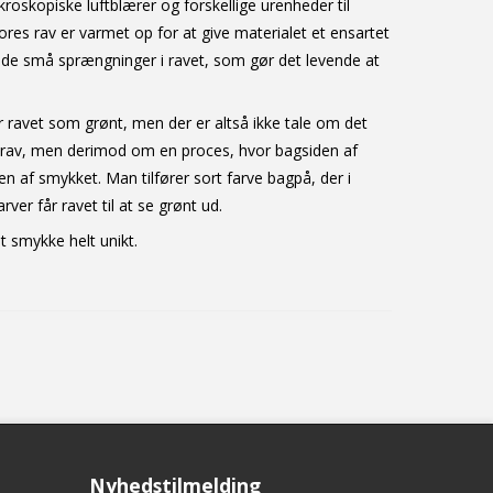
roskopiske luftblærer og forskellige urenheder til
ores rav er varmet op for at give materialet et ensartet
lde små sprængninger i ravet, som gør det levende at
r ravet som grønt, men der er altså ikke tale om det
 rav, men derimod om en proces, hvor bagsiden af
en af smykket. Man tilfører sort farve bagpå, der i
er får ravet til at se grønt ud.
it smykke helt unikt.
Nyhedstilmelding