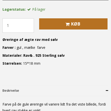
Lagerstatus:
På lager
KØB
Øreringe af æ
gte rav med sølv
Farver :
gul , mælke farve
Materialer:
Rav& . 925 Sterling sølv
S
tørrelse
n
:
15*18 mm
Beskrivelse
Farve på de gule øreringe vil variere lidt fra det viste billede, fordi
hvert rav stykke er unikt.