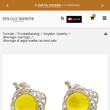
HURTIG LEVERING
2-3 HVERDAGE
0
Dansk
Forside
/
Produktkatalog
/
Smykker / Jewelry
/
Øreringe / Earrings
/
Øreringe af ægte mælke rav med sølv