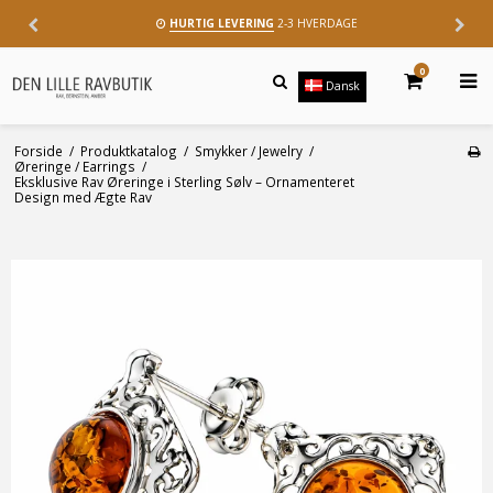
HURTIG LEVERING
2-3 HVERDAGE
0
Dansk
Forside
/
Produktkatalog
/
Smykker / Jewelry
/
Øreringe / Earrings
/
Eksklusive Rav Øreringe i Sterling Sølv – Ornamenteret
Design med Ægte Rav