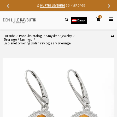
HURTIG LEVERING
2-3 HVERDAGE
0
Dansk
Forside
/
Produktkatalog
/
Smykker / Jewelry
/
Øreringe / Earrings
/
En planet omkring solen rav og sølv øreringe