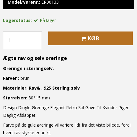
Model/Varenr.:
ER00133
Lagerstatus:
På lager
KØB
Ægte rav og sølv øreringe
Øreringe i sterlingsølv.
Farver :
brun
Materialer:
Rav& . 925 Sterling sølv
S
tørrelse
n
:
30*15 mm
Design Dingle Øreringe Elegant Retro Stil Gave Til Kvinder Piger
Daglig Afslappet
Farve på de gule øreringe vil variere lidt fra det viste billede, fordi
hvert rav stykke er unikt.