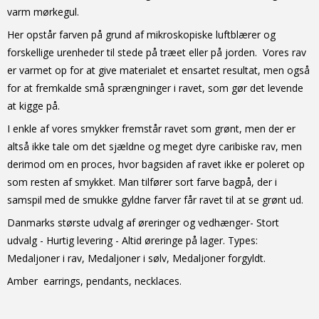
varm mørkegul.
Her opstår farven på grund af mikroskopiske luftblærer og
forskellige urenheder til stede på træet eller på jorden. Vores rav
er varmet op for at give materialet et ensartet resultat, men også
for at fremkalde små sprængninger i ravet, som gør det levende
at kigge på.
I enkle af vores smykker fremstår ravet som grønt, men der er
altså ikke tale om det sjældne og meget dyre caribiske rav, men
derimod om en proces, hvor bagsiden af ravet ikke er poleret op
som resten af smykket. Man tilfører sort farve bagpå, der i
samspil med de smukke gyldne farver får ravet til at se grønt ud.
Danmarks største udvalg af øreringer og vedhænger- Stort
udvalg - Hurtig levering - Altid
øreringe
på lager. Types:
Medaljoner i rav, Medaljoner i sølv, Medaljoner forgyldt.
Amber earrings, pendants, necklaces.