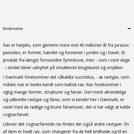
Beskrivelse
Rav er harpiks, som gennem mere end 40 millioner år fra Jurassic
perioden, er formet, hærdet og forstenet i jorden og i havet. Et
produkt fra længst forsvundne fyrreskove, men - som i vore dage
- i stedet bliver udnyttet på smukkeste brugskunst og smykker.
I Danmark forekommer det såkaldte succinitus, - æ ravtype, som
måske nok er bedre kendt som baltisk rav. Rav forekommer i
rigtig mange former, strukturer og farver. Den mest almindelige
og udbredte ravtype og farve, som vi kender her i Danmark, er
ravet med de rødlige og brune farvetoner, det vi har valgt at kalde
cognacfarvet.
Udover det cognacfarvede rav findes der også andre ravtyper. En
af dem er hvidt rav, som changerer fra de helt kridhvide og til en