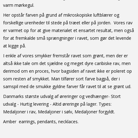
varm mørkegul.
Her opstår farven på grund af mikroskopiske luftblærer og
forskellige urenheder til stede på træet eller på jorden. Vores rav
er varmet op for at give materialet et ensartet resultat, men også
for at fremkalde små sprængninger i ravet, som gør det levende
at kigge på.
I enkle af vores smykker fremstår ravet som grønt, men der er
altså ikke tale om det sjældne og meget dyre caribiske rav, men
derimod om en proces, hvor bagsiden af ravet ikke er poleret op
som resten af smykket. Man tilfører sort farve bagpå, der i
samspil med de smukke gyldne farver får ravet til at se grønt ud.
Danmarks største udvalg af øreringer og vedhænger- Stort
udvalg - Hurtig levering - Altid
øreringe
på lager. Types:
Medaljoner i rav, Medaljoner i sølv, Medaljoner forgyldt.
Amber earrings, pendants, necklaces.