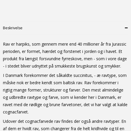
Beskrivelse
Rav er harpiks, som gennem mere end 40 millioner år fra Jurassic
perioden, er formet, hærdet og forstenet i jorden og i havet. Et
produkt fra længst forsvundne fyrreskove, men - som i vore dage
- i stedet bliver udnyttet på smukkeste brugskunst og smykker.
I Danmark forekommer det såkaldte succinitus, - æ ravtype, som
måske nok er bedre kendt som baltisk rav. Rav forekommer i
rigtig mange former, strukturer og farver. Den mest almindelige
og udbredte ravtype og farve, som vi kender her i Danmark, er
ravet med de rødlige og brune farvetoner, det vi har valgt at kalde
cognacfarvet.
Udover det cognacfarvede rav findes der også andre ravtyper. En
af dem er hvidt rav, som changerer fra de helt kridhvide og til en