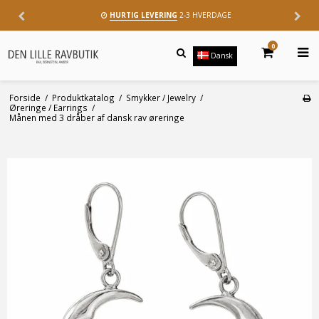
HURTIG LEVERING
2-3 HVERDAGE
0
Dansk
Forside
/
Produktkatalog
/
Smykker / Jewelry
/
Øreringe / Earrings
/
Månen med 3 dråber af dansk rav øreringe