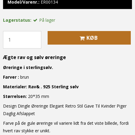
Model/Varenr.:
ER00134
Lagerstatus:
På lager
KØB
Ægte rav og sølv øreringe
Øreringe i sterlingsølv.
Farver :
brun
Materialer:
Rav& . 925 Sterling sølv
S
tørrelse
n
:
20*35 mm
Design Dingle Øreringe Elegant Retro Stil Gave Til Kvinder Piger
Daglig Afslappet
Farve på de gule øreringe vil variere lidt fra det viste billede, fordi
hvert rav stykke er unikt.