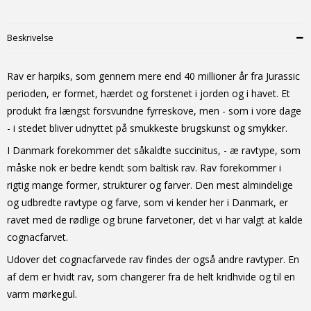
Beskrivelse
Rav er harpiks, som gennem mere end 40 millioner år fra Jurassic
perioden, er formet, hærdet og forstenet i jorden og i havet. Et
produkt fra længst forsvundne fyrreskove, men - som i vore dage
- i stedet bliver udnyttet på smukkeste brugskunst og smykker.
I Danmark forekommer det såkaldte succinitus, - æ ravtype, som
måske nok er bedre kendt som baltisk rav. Rav forekommer i
rigtig mange former, strukturer og farver. Den mest almindelige
og udbredte ravtype og farve, som vi kender her i Danmark, er
ravet med de rødlige og brune farvetoner, det vi har valgt at kalde
cognacfarvet.
Udover det cognacfarvede rav findes der også andre ravtyper. En
af dem er hvidt rav, som changerer fra de helt kridhvide og til en
varm mørkegul.