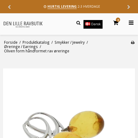
HURTIG LEVERING
2-3 HVERDAGE
0
Dansk
Forside
/
Produktkatalog
/
Smykker / Jewelry
/
Øreringe / Earrings
/
Oliven form håndformet rav øreringe