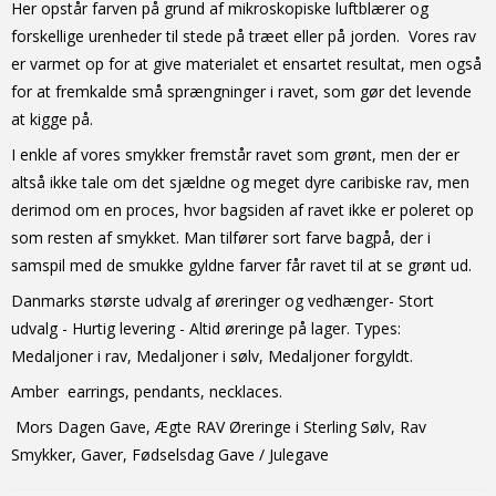
Her opstår farven på grund af mikroskopiske luftblærer og
forskellige urenheder til stede på træet eller på jorden. Vores rav
er varmet op for at give materialet et ensartet resultat, men også
for at fremkalde små sprængninger i ravet, som gør det levende
at kigge på.
I enkle af vores smykker fremstår ravet som grønt, men der er
altså ikke tale om det sjældne og meget dyre caribiske rav, men
derimod om en proces, hvor bagsiden af ravet ikke er poleret op
som resten af smykket. Man tilfører sort farve bagpå, der i
samspil med de smukke gyldne farver får ravet til at se grønt ud.
Danmarks største udvalg af øreringer og vedhænger- Stort
udvalg - Hurtig levering - Altid
øreringe
på lager. Types:
Medaljoner i rav, Medaljoner i sølv, Medaljoner forgyldt.
Amber earrings, pendants, necklaces.
Mors Dagen Gave, Ægte RAV Øreringe i Sterling Sølv, Rav
Smykker, Gaver, Fødselsdag Gave / Julegave