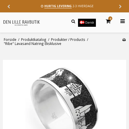
HURTIG LEVERING
2-3 HVERDAGE
0
Dansk
Forside
/
Produktkatalog
/
Produkter / Products
/
"Ribe" Lavasand Natring Eksklusive