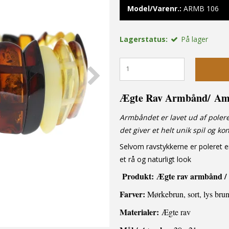
Model/Varenr.:
ARMB 106
Lagerstatus:
På lager
Ægte Rav Armbånd
/
Am
Armbåndet er lavet ud af polere
det giver et helt unik spil og k
Selvom ravstykkerne er poleret er
et rå og naturligt look
Produkt:
Ægte rav armbånd /
Farver:
Mørkebrun, sort, lys bru
Materialer:
Ægte rav