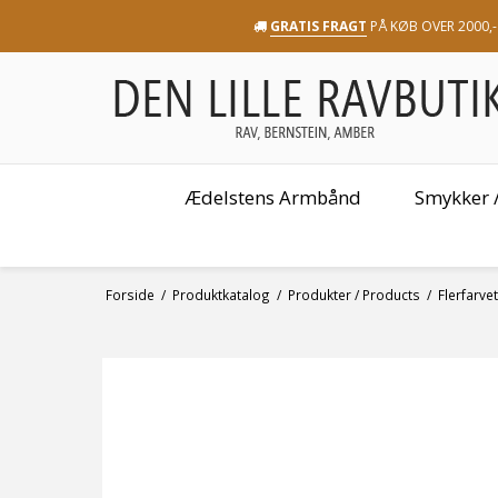
GRATIS FRAGT
PÅ KØB OVER 2000,-
Ædelstens Armbånd
Smykker /
Forside
/
Produktkatalog
/
Produkter / Products
/
Flerfarv