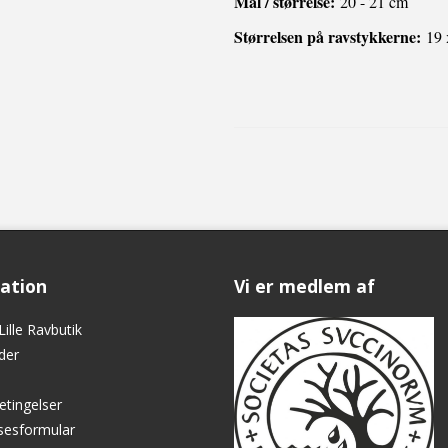
Mål / størrelse:
20 - 21 cm
Størrelsen på ravstykkerne:
19
ation
Vi er medlem af
ille Ravbutik
der
etingelser
lsesformular