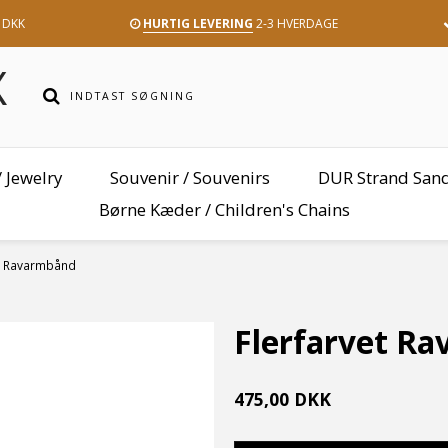
 DKK
HURTIG LEVERING
2-3 HVERDAGE
 Jewelry
Souvenir / Souvenirs
DUR Strand San
Børne Kæder / Children's Chains
et Ravarmbånd
Flerfarvet R
475,00 DKK