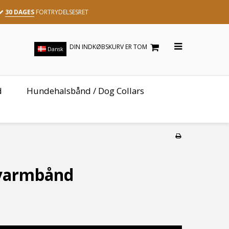
30 DAGES
FORTRYDELSESRET
DIN INDKØBSKURV ER TOM
Dansk
d
Hundehalsbånd / Dog Collars
avarmbånd