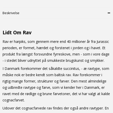
Beskrivelse
Lidt Om Rav
Rav er harpiks, som gennem mere end 40 millioner år fra Jurassic
perioden, er formet, hærdet og forstenet i jorden og i havet. Et
produkt fra længst forsvundne fyrreskove, men - som i vore dage
- i stedet bliver udnyttet på smukkeste brugskunst og smykker.
I Danmark forekommer det såkaldte succinitus, - æ ravtype, som
måske nok er bedre kendt som baltisk rav. Rav forekommer i
rigtig mange former, strukturer og farver. Den mest almindelige
og udbredte ravtype og farve, som vi kender her i Danmark, er
ravet med de rødlige og brune farvetoner, det vi har valgt at kalde
cognacfarvet.
Udover det cognacfarvede rav findes der også andre ravtyper. En