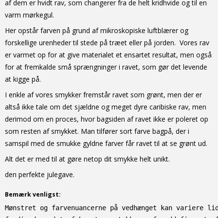
af dem er hvidt rav, som changerer fra de helt kridhvide og til en
varm mørkegul.
Her opstår farven på grund af mikroskopiske luftblærer og
forskellige urenheder til stede på træet eller på jorden. Vores rav
er varmet op for at give materialet et ensartet resultat, men også
for at fremkalde små sprængninger i ravet, som gør det levende
at kigge på.
I enkle af vores smykker fremstår ravet som grønt, men der er
altså ikke tale om det sjældne og meget dyre caribiske rav, men
derimod om en proces, hvor bagsiden af ravet ikke er poleret op
som resten af smykket. Man tilfører sort farve bagpå, der i
samspil med de smukke gyldne farver får ravet til at se grønt ud.
Alt det er med til at gøre netop dit smykke helt unikt.
den perfekte julegave.
Bemærk venligst:
Mønstret og farvenuancerne på vedhænget kan variere li