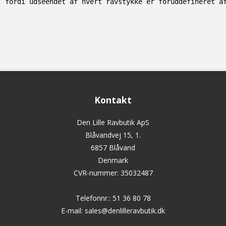
fordi udseendet af hvert ravstykke er foruddefineret a
Kontakt
Den Lille Ravbutik ApS
Blåvandvej 15, 1.
6857 Blåvand
Denmark
CVR-nummer
:
35032487
Telefonnr.
:
51 36 80 78
E-mail
:
sales@denlilleravbutik.dk