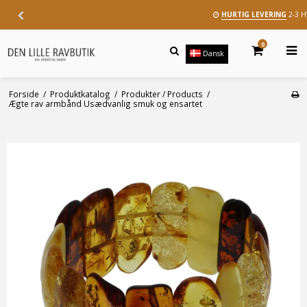
HURTIG LEVERING
2-3 
0
Dansk
Forside
/
Produktkatalog
/
Produkter / Products
/
Ægte rav armbånd Usædvanlig smuk og ensartet