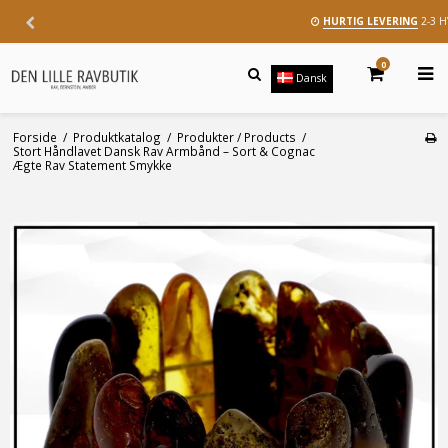
HURTIG LEVERING
2-3 
0
Dansk
Forside
/
Produktkatalog
/
Produkter / Products
/
Stort Håndlavet Dansk Rav Armbånd – Sort & Cognac
Ægte Rav Statement Smykke