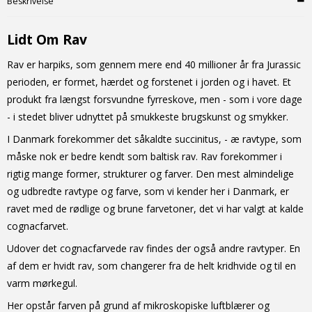
Beskrivelse
Lidt Om Rav
Rav er harpiks, som gennem mere end 40 millioner år fra Jurassic
perioden, er formet, hærdet og forstenet i jorden og i havet. Et
produkt fra længst forsvundne fyrreskove, men - som i vore dage
- i stedet bliver udnyttet på smukkeste brugskunst og smykker.
I Danmark forekommer det såkaldte succinitus, - æ ravtype, som
måske nok er bedre kendt som baltisk rav. Rav forekommer i
rigtig mange former, strukturer og farver. Den mest almindelige
og udbredte ravtype og farve, som vi kender her i Danmark, er
ravet med de rødlige og brune farvetoner, det vi har valgt at kalde
cognacfarvet.
Udover det cognacfarvede rav findes der også andre ravtyper. En
af dem er hvidt rav, som changerer fra de helt kridhvide og til en
varm mørkegul.
Her opstår farven på grund af mikroskopiske luftblærer og