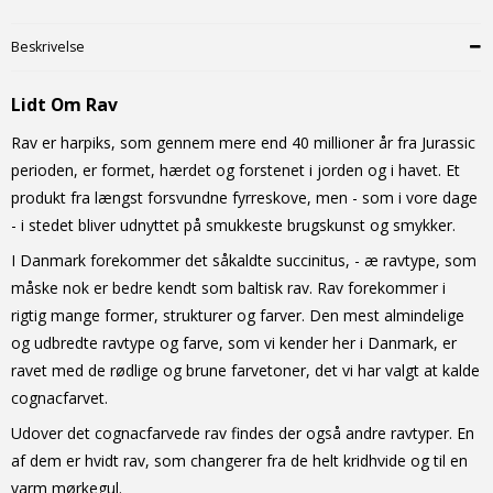
Beskrivelse
Lidt Om Rav
Rav er harpiks, som gennem mere end 40 millioner år fra Jurassic
perioden, er formet, hærdet og forstenet i jorden og i havet. Et
produkt fra længst forsvundne fyrreskove, men - som i vore dage
- i stedet bliver udnyttet på smukkeste brugskunst og smykker.
I Danmark forekommer det såkaldte succinitus, - æ ravtype, som
måske nok er bedre kendt som baltisk rav. Rav forekommer i
rigtig mange former, strukturer og farver. Den mest almindelige
og udbredte ravtype og farve, som vi kender her i Danmark, er
ravet med de rødlige og brune farvetoner, det vi har valgt at kalde
cognacfarvet.
Udover det cognacfarvede rav findes der også andre ravtyper. En
af dem er hvidt rav, som changerer fra de helt kridhvide og til en
varm mørkegul.