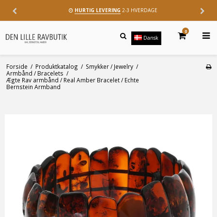
HURTIG LEVERING
2-3 HVERDAGE
0
Dansk
Forside
/
Produktkatalog
/
Smykker / Jewelry
/
Armbånd / Bracelets
/
Ægte Rav armbånd / Real Amber Bracelet / Echte
Bernstein Armband