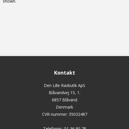
shown.
Kontakt
Den Lille Ravbutik ApS
Blåvandvej 15, 1.
6857 Blåvand
Denmark
CVR-nummer
:
35032487
Telefonnr.
:
51 36 80 78