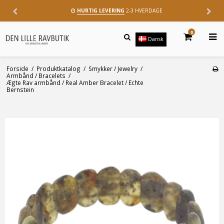
HURTIG LEVERING
2-3 HVERDAGE
0
Dansk
Forside
/
Produktkatalog
/
Smykker / Jewelry
/
Armbånd / Bracelets
/
Ægte Rav armbånd / Real Amber Bracelet / Echte
Bernstein