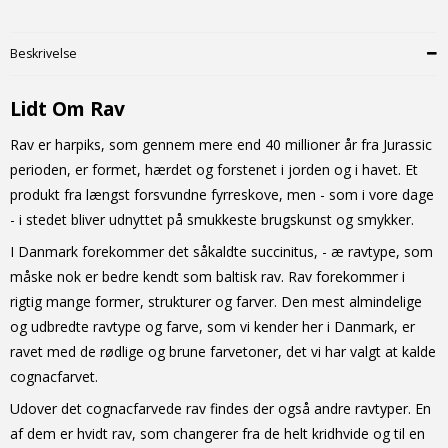
Beskrivelse
Lidt Om Rav
Rav er harpiks, som gennem mere end 40 millioner år fra Jurassic
perioden, er formet, hærdet og forstenet i jorden og i havet. Et
produkt fra længst forsvundne fyrreskove, men - som i vore dage
- i stedet bliver udnyttet på smukkeste brugskunst og smykker.
I Danmark forekommer det såkaldte succinitus, - æ ravtype, som
måske nok er bedre kendt som baltisk rav. Rav forekommer i
rigtig mange former, strukturer og farver. Den mest almindelige
og udbredte ravtype og farve, som vi kender her i Danmark, er
ravet med de rødlige og brune farvetoner, det vi har valgt at kalde
cognacfarvet.
Udover det cognacfarvede rav findes der også andre ravtyper. En
af dem er hvidt rav, som changerer fra de helt kridhvide og til en