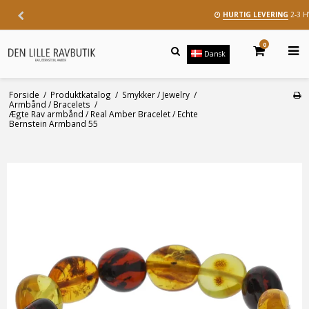
HURTIG LEVERING
2-3 
0
Dansk
Forside
/
Produktkatalog
/
Smykker / Jewelry
/
Armbånd / Bracelets
/
Ægte Rav armbånd / Real Amber Bracelet / Echte
Bernstein Armband 55