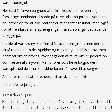
varm mørkegul.
Her opstår farven på grund af mikroskopiske luftblærer og
forskellige urenheder til stede på træet eller på jorden. Vores rav
er varmet op for at give materialet et ensartet resultat, men også
for at fremkalde små sprængninger i ravet, som gør det levende
at kigge på.
I enkle af vores smykker fremstår ravet som grønt, men der er
altså ikke tale om det sjældne og meget dyre caribiske rav, men
derimod om en proces, hvor bagsiden af ravet ikke er poleret op
som resten af smykket. Man tilfører sort farve bagpå, der i
samspil med de smukke gyldne farver får ravet til at se grønt ud.
Alt det er med til at gøre netop dit smykke helt unikt.
den perfekte julegave.
Bemærk venligst:
Mønstret og farvenuancerne på vedhænget kan variere li
fordi udseendet af hvert ravstykke er foruddefineret a