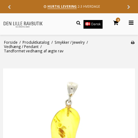
HURTIG LEVERING
2-3 HVERDAGE
0
Dansk
Forside
/
Produktkatalog
/
Smykker / Jewelry
/
Vedhæng / Pendant
/
Tandformet vedhæng af ægte rav