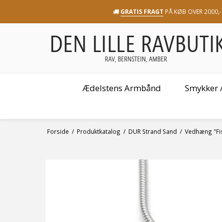
GRATIS FRAGT
PÅ KØB OVER 2000,-
Ædelstens Armbånd
Smykker /
Forside
/
Produktkatalog
/
DUR Strand Sand
/
Vedhæng "Fis