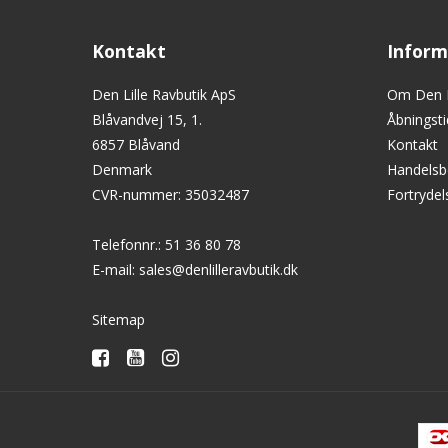
Kontakt
Inform
Den Lille Ravbutik ApS
Om Den L
Blåvandvej 15, 1.
Åbningsti
6857 Blåvand
Kontakt
Denmark
Handelsb
CVR-nummer
:
35032487
Fortryde
Telefonnr.
:
51 36 80 78
E-mail
:
sales@denlilleravbutik.dk
Sitemap