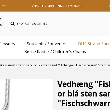
 DKK
HURTIG LEVERING
2-3 HVERDAGE
 Jewelry
Souvenir / Souvenirs
DUR Strand San
Børne Kæder / Children's Chains
kesværm" strand sand or blå sten sand // Anhänger "Fischschwarm" Strand
Vedhæng "Fis
or blå sten s
"Fischschwar