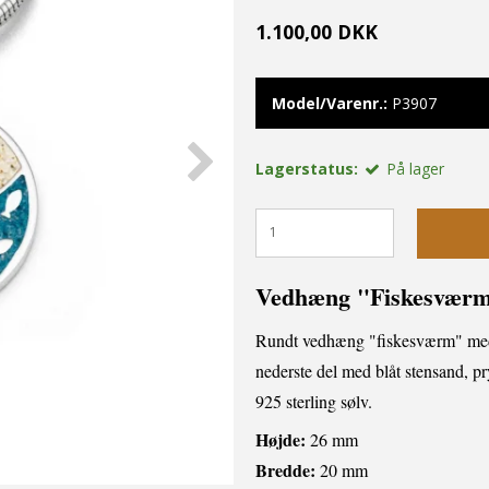
1.100,00 DKK
Model/Varenr.:
P3907
Lagerstatus:
På lager
Vedhæng
"Fiskesvær
Rundt vedhæng "fiskesværm" med e
nederste del med blåt stensand, pry
925 sterling sølv.
Højde:
26 mm
Bredde:
20 mm