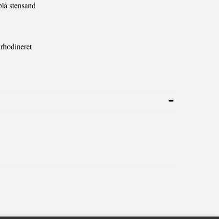
blå stensand
 rhodineret