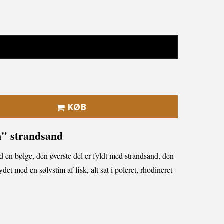
KØB
m"
strandsand
n bølge, den øverste del er fyldt med strandsand, den
det med en sølvstim af fisk, alt sat i poleret, rhodineret