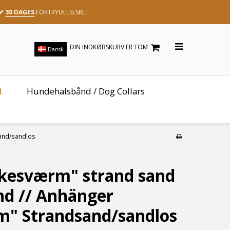
30 DAGES
FORTRYDELSESRET
DIN INDKØBSKURV ER TOM
Dansk
d
Hundehalsbånd / Dog Collars
sand/sandlos
kesværm" strand sand
and // Anhänger
m" Strandsand/sandlos