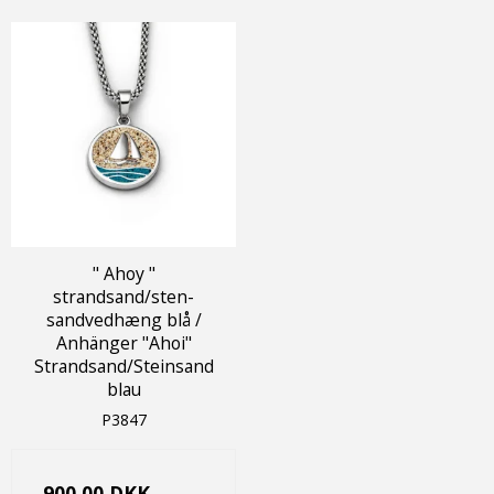
" Ahoy "
strandsand/sten-
sandvedhæng blå /
Anhänger "Ahoi"
Strandsand/Steinsand
blau
P3847
900,00 DKK